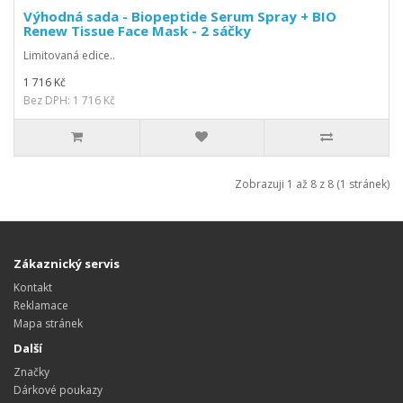
Výhodná sada - Biopeptide Serum Spray + BIO
Renew Tissue Face Mask - 2 sáčky
Limitovaná edice..
1 716 Kč
Bez DPH: 1 716 Kč
Zobrazuji 1 až 8 z 8 (1 stránek)
Zákaznický servis
Kontakt
Reklamace
Mapa stránek
Další
Značky
Dárkové poukazy